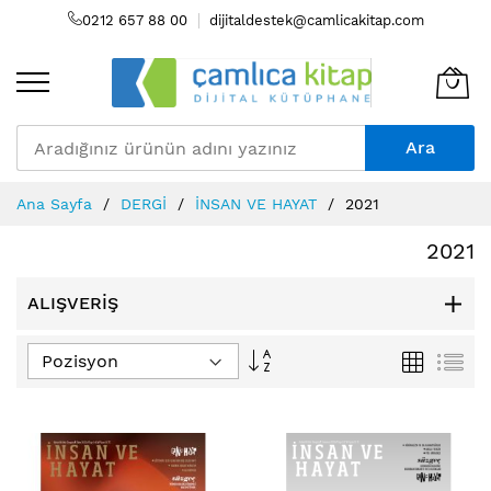
0212 657 88 00
dijitaldestek@camlicakitap.com
Ara
Skip
Ana Sayfa
DERGİ
İNSAN VE HAYAT
2021
to
Content
2021
ALIŞVERIŞ
Büyükten
Izgara
Lis
Küçüğe
Sıralamayı
Ayarla