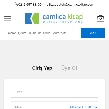
0212 657 88 00
dijitaldestek@camlicakitap.com
Ara
Skip
to
Content
Giriş Yap
Üye Ol
Şifremi Unuttum