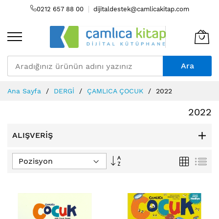
0212 657 88 00
dijitaldestek@camlicakitap.com
Ara
Skip
Ana Sayfa
DERGİ
ÇAMLICA ÇOCUK
2022
to
Content
2022
ALIŞVERIŞ
Büyükten
Izgara
Lis
Küçüğe
Sıralamayı
Ayarla