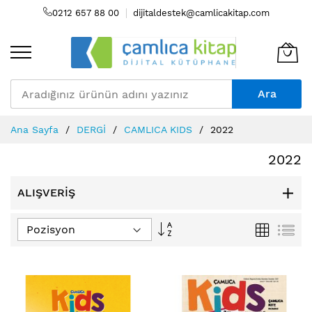
0212 657 88 00
dijitaldestek@camlicakitap.com
Ara
Skip
Ana Sayfa
DERGİ
CAMLICA KIDS
2022
to
Content
2022
ALIŞVERIŞ
Büyükten
Izgara
Lis
Küçüğe
Sıralamayı
Ayarla