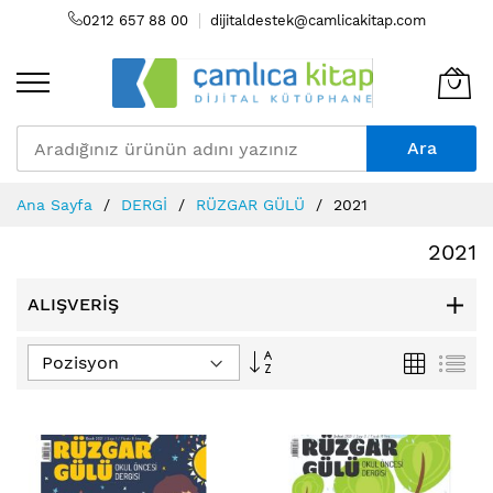
0212 657 88 00
dijitaldestek@camlicakitap.com
Ara
Skip
Ana Sayfa
DERGİ
RÜZGAR GÜLÜ
2021
to
Content
2021
ALIŞVERIŞ
Büyükten
Izgara
Lis
Küçüğe
Sıralamayı
Ayarla