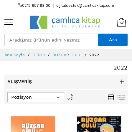
0212 657 88 00
dijitaldestek@camlicakitap.com
Ara
Skip
Ana Sayfa
DERGİ
RÜZGAR GÜLÜ
2022
to
Content
2022
ALIŞVERIŞ
Büyükten
Izgara
Lis
Küçüğe
Sıralamayı
Ayarla