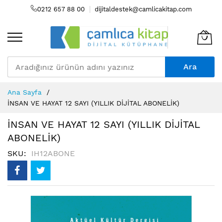
0212 657 88 00
dijitaldestek@camlicakitap.com
Ara
Skip
Ana Sayfa
to
İNSAN VE HAYAT 12 SAYI (YILLIK DİJİTAL ABONELİK)
Content
İNSAN VE HAYAT 12 SAYI (YILLIK DİJİTAL
ABONELİK)
SKU
IH12ABONE
Resim
galerisinin