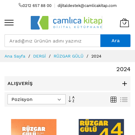
0212 657 88 00
dijitaldestek@camlicakitap.com
Ara
Skip
Ana Sayfa
DERGİ
RÜZGAR GÜLÜ
2024
to
Content
2024
ALIŞVERIŞ
Büyükten
Izgara
Lis
Küçüğe
Sıralamayı
Ayarla