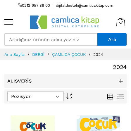
0212 657 88 00
dijitaldestek@camlicakitap.com
Ara
Skip
Ana Sayfa
DERGİ
ÇAMLICA ÇOCUK
2024
to
Content
2024
ALIŞVERIŞ
Büyükten
Izgara
Lis
Küçüğe
Sıralamayı
Ayarla