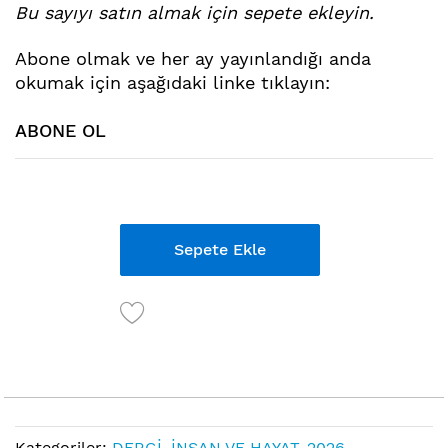
Bu sayıyı satın almak için sepete ekleyin.
atla
Abone ol
mak ve her ay yayınlandığı anda
okumak için aşağıdaki linke tıklayın:
ABONE OL
Links
Sepete Ekle
Kategoriler:
DERGİ
,
İNSAN VE HAYAT
,
2026