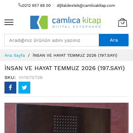
0212 657 88 00
dijitaldestek@camlicakitap.com
Ara
Skip
Ana Sayfa
İNSAN VE HAYAT TEMMUZ 2026 (197.SAYI)
to
Content
İNSAN VE HAYAT TEMMUZ 2026 (197.SAYI)
SKU
IH1970726
Resim
galerisinin
sonuna
atla