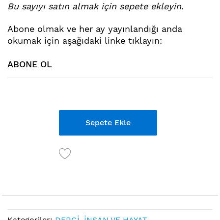
Bu sayıyı satın almak için sepete ekleyin.
atla
Abone ol
mak ve her ay yayınlandığı anda
okumak için aşağıdaki linke tıklayın:
ABONE OL
Links
Sepete Ekle
Kategoriler:
DERGİ
,
İNSAN VE HAYAT