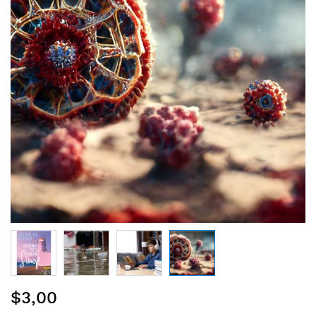
Resim
$3,00
galerisinin
başına