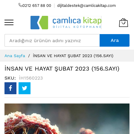
0212 657 88 00
dijitaldestek@camlicakitap.com
Ara
Skip
Ana Sayfa
İNSAN VE HAYAT ŞUBAT 2023 (156.SAYI)
to
Content
İNSAN VE HAYAT ŞUBAT 2023 (156.SAYI)
SKU
İH1560223
Resim
galerisinin
sonuna
atla