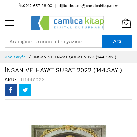
0212 657 88 00
dijitaldestek@camlicakitap.com
Ara
Skip
Ana Sayfa
İNSAN VE HAYAT ŞUBAT 2022 (144.SAYI)
to
Content
İNSAN VE HAYAT ŞUBAT 2022 (144.SAYI)
SKU
IH1440222
Resim
galerisinin
sonuna
atla