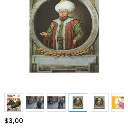
Resim
$3,00
galerisinin
başına