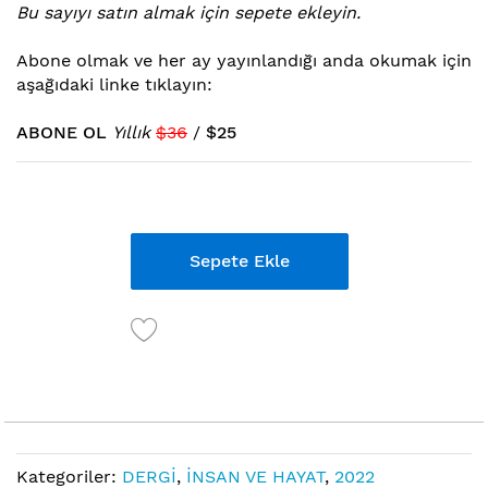
Bu sayıyı satın almak için sepete ekleyin.
atla
Abone ol
mak ve her ay yayınlandığı anda okumak için
aşağıdaki linke tıklayın:
ABONE OL
Yıllık
$36
/
$25
Links
Sepete Ekle
Kategoriler:
DERGİ
,
İNSAN VE HAYAT
,
2022