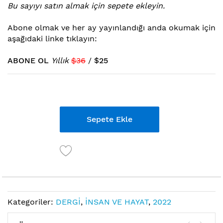
Bu sayıyı satın almak için sepete ekleyin.
atla
Abone ol
mak ve her ay yayınlandığı anda okumak için
aşağıdaki linke tıklayın:
ABONE OL
Yıllık
$36
/
$25
Links
Sepete Ekle
Kategoriler:
DERGİ
,
İNSAN VE HAYAT
,
2022