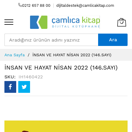
0212 657 88 00
dijitaldestek@camlicakitap.com
Ara
Skip
Ana Sayfa
İNSAN VE HAYAT NİSAN 2022 (146.SAYI)
to
Content
İNSAN VE HAYAT NİSAN 2022 (146.SAYI)
SKU
IH1460422
Resim
galerisinin
sonuna
atla