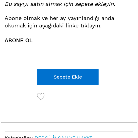
Bu sayıyı satın almak için sepete ekleyin.
atla
Abone ol
mak ve her ay yayınlandığı anda
okumak için aşağıdaki linke tıklayın:
ABONE OL
Links
Sepete Ekle
Kategoriler:
DERGİ
,
İNSAN VE HAYAT