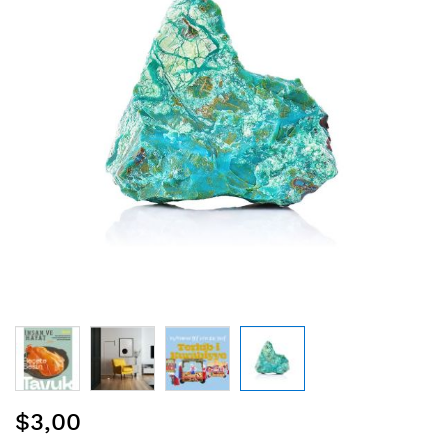
Resim
$3,00
galerisinin
başına