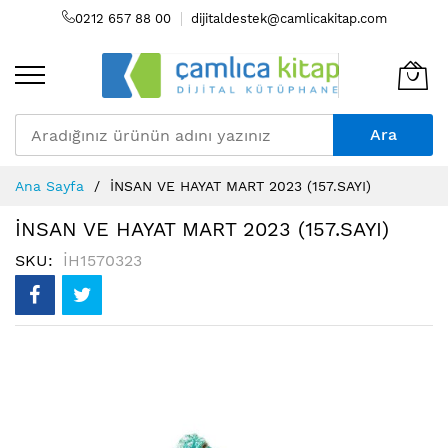
0212 657 88 00
dijitaldestek@camlicakitap.com
Ara
Skip
Ana Sayfa
İNSAN VE HAYAT MART 2023 (157.SAYI)
to
Content
İNSAN VE HAYAT MART 2023 (157.SAYI)
SKU
İH1570323
Resim
galerisinin
sonuna
atla