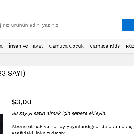
ta
İnsan ve Hayat
Çamlıca Çocuk
Çamlıca Kids
Rüz
3.SAYI)
$3,00
Bu sayıyı satın almak için sepete ekleyin.
Abone ol
mak ve her ay yayınlandığı anda okumak iç
aşağıdaki linke tıklayın: