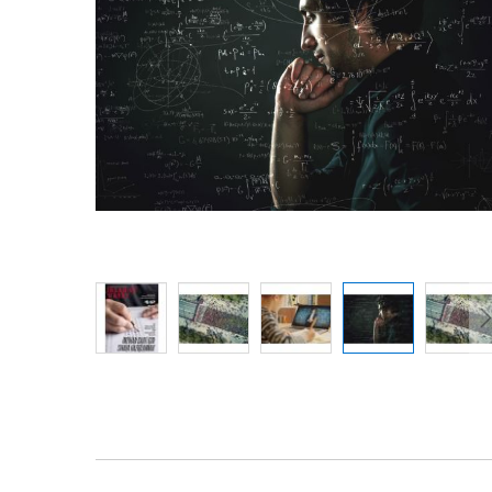
Resim
galerisinin
başına
atla