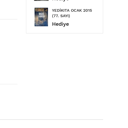
YEDİKITA OCAK 2015
ÇAML
(77. SAYI)
EYLÜL
Hediye
Hed