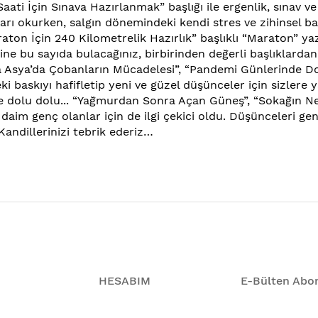
Saati İçin Sınava Hazırlanmak” başlığı ile ergenlik, sınav
ları okurken, salgın dönemindeki kendi stres ve zihinsel ba
on İçin 240 Kilometrelik Hazırlık” başlıklı “Maraton” yaz
ne bu sayıda bulacağınız, birbirinden değerli başlıklardan 
, “Orta Asya’da Çobanların Mücadelesi”, “Pandemi Günlerin
deki baskıyı hafifletip yeni ve güzel düşünceler için sizl
ne dolu dolu... “Yağmurdan Sonra Açan Güneş”, “Sokağın Neş
r daim genç olanlar için de ilgi çekici oldu. Düşünceleri gen
andillerinizi tebrik ederiz…
HESABIM
E-Bülten Abon