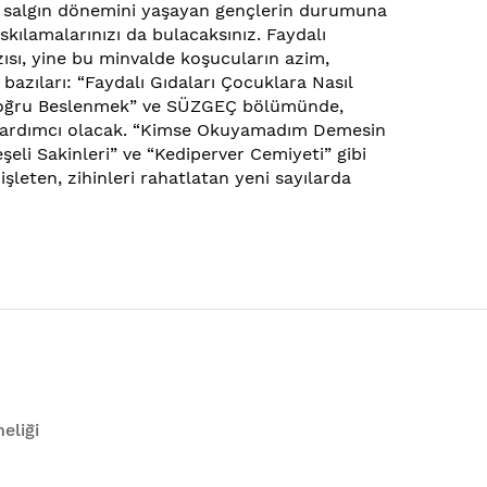
 ve salgın dönemini yaşayan gençlerin durumuna
skılamalarınızı da bulacaksınız. Faydalı
ısı, yine bu minvalde koşucuların azim,
bazıları: “Faydalı Gıdaları Çocuklara Nasıl
de Doğru Beslenmek” ve SÜZGEÇ bölümünde,
ere yardımcı olacak. “Kimse Okuyamadım Demesin
eli Sakinleri” ve “Kediperver Cemiyeti” gibi
işleten, zihinleri rahatlatan yeni sayılarda
eliği