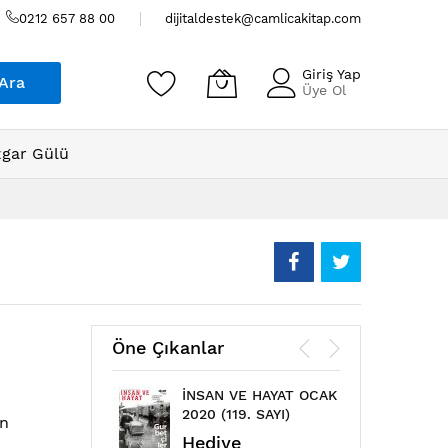
0212 657 88 00
dijitaldestek@camlicakitap.com
Giriş Yap
Ara
Üye Ol
gar Gülü
Öne Çıkanlar
İNSAN VE HAYAT OCAK
ÇAML
2020 (119. SAYI)
MAYIS
in
Hediye
Hed