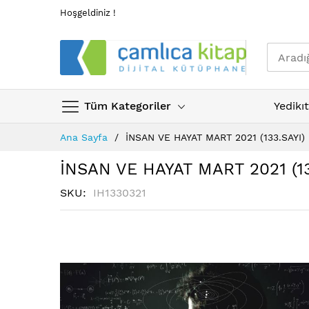
Hoşgeldiniz !
Tüm Kategoriler
Yedikı
Skip
Ana Sayfa
İNSAN VE HAYAT MART 2021 (133.SAYI)
to
Content
İNSAN VE HAYAT MART 2021 (13
SKU
IH1330321
Resim
galerisinin
sonuna
atla