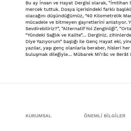
Bu ay İnsan ve Hayat Dergisi olarak, “İmtihan 
mercek tuttuk. Dosya içerisindeki farklı başlık
olacağını düşündüğümüz, “40 Kilometrelik Marat
mücadele ve bitmeyen gayretlerini anlatıyor. Yi
Sevdirebiliriz?”, “Alternatif Yol Zenginliği”
“Yündeki Sağlık ve Kalite”… Derginiz, zihinler
Diye Yazıyorum” başlığı ile Genç Hayat eki, yi
yazılar, yaşı genç olanlarla beraber, hisleri he
buluşmak dileğiyle… Mübarek Mi’râc ve Berât K
KURUMSAL
ÖNEMLİ BİLGİLER