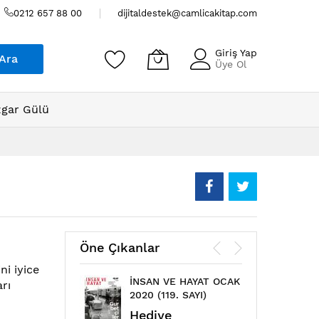
0212 657 88 00
dijitaldestek@camlicakitap.com
Giriş Yap
Ara
Üye Ol
gar Gülü
Öne Çıkanlar
ni iyice
İNSAN VE HAYAT OCAK
ÇAML
rı
2020 (119. SAYI)
MAYIS
Hediye
Hed