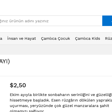
ta
İnsan ve Hayat
Çamlıca Çocuk
Çamlıca Kids
Rüz
AYI)
$2,50
Ekim ayıyla birlikte sonbaharın serinliğini ve güzelliği
hissetmeye başladık. Esen rüzgârın dökülen yaprakla
uçurması, yeryüzünde çok güzel manzaralara şahit
olmamızı sağlıyor.