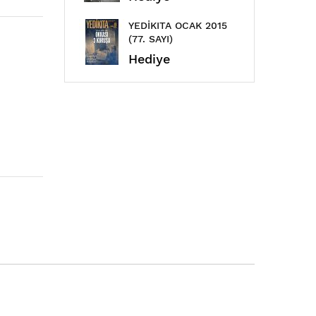
YEDİKITA OCAK 2015
ÇAML
(77. SAYI)
EYLÜL
Hediye
Hed