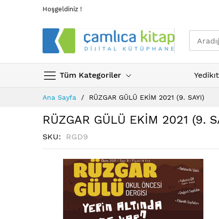
Hoşgeldiniz !
Tüm Kategoriler
Yedikı
Skip
Ana Sayfa
RÜZGAR GÜLÜ EKİM 2021 (9. SAYI)
to
Content
RÜZGAR GÜLÜ EKİM 2021 (9. S
SKU
RGD9
Resim
Resim
galerisinin
galerisinin
sonuna
başına
atla
atla