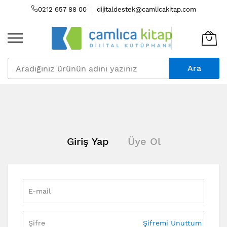
0212 657 88 00
dijitaldestek@camlicakitap.com
Ara
Skip
to
Content
Giriş Yap
Üye Ol
Şifremi Unuttum