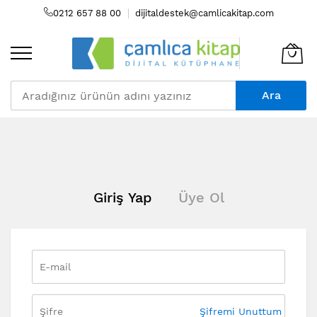
0212 657 88 00
dijitaldestek@camlicakitap.com
Ara
Skip
to
Content
Giriş Yap
Üye Ol
Şifremi Unuttum