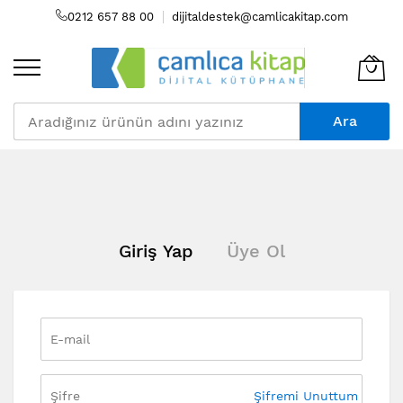
0212 657 88 00
dijitaldestek@camlicakitap.com
Ara
Skip
to
Content
Giriş Yap
Üye Ol
Şifremi Unuttum