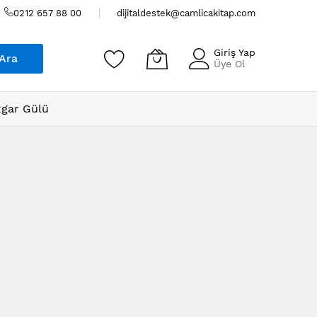
0212 657 88 00
dijitaldestek@camlicakitap.com
Giriş Yap
Ara
Üye Ol
gar Gülü