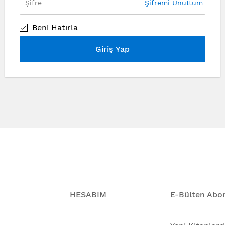
Şifremi Unuttum
Beni Hatırla
Giriş Yap
HESABIM
E-Bülten Abon