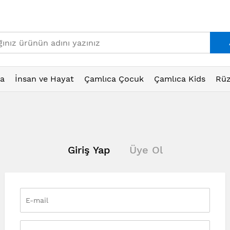
ta
İnsan ve Hayat
Çamlıca Çocuk
Çamlıca Kids
Rüz
Giriş Yap
Üye Ol