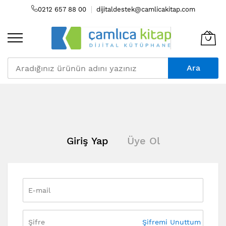
0212 657 88 00
dijitaldestek@camlicakitap.com
Ara
Skip
to
Content
Giriş Yap
Üye Ol
Şifremi Unuttum