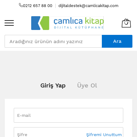
0212 657 88 00
dijitaldestek@camlicakitap.com
Ara
Skip
to
Content
Giriş Yap
Üye Ol
Şifremi Unuttum