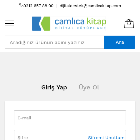
0212 657 88 00
dijitaldestek@camlicakitap.com
Ara
Skip
to
Content
Giriş Yap
Üye Ol
Şifremi Unuttum