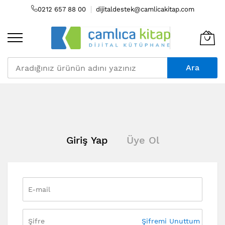
0212 657 88 00
dijitaldestek@camlicakitap.com
Ara
Skip
to
Content
Giriş Yap
Üye Ol
Şifremi Unuttum