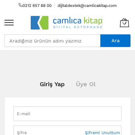
0212 657 88 00
dijitaldestek@camlicakitap.com
Ara
Skip
to
Content
Giriş Yap
Üye Ol
Şifremi Unuttum