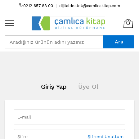
0212 657 88 00
dijitaldestek@camlicakitap.com
Ara
Skip
to
Content
Giriş Yap
Üye Ol
Şifremi Unuttum