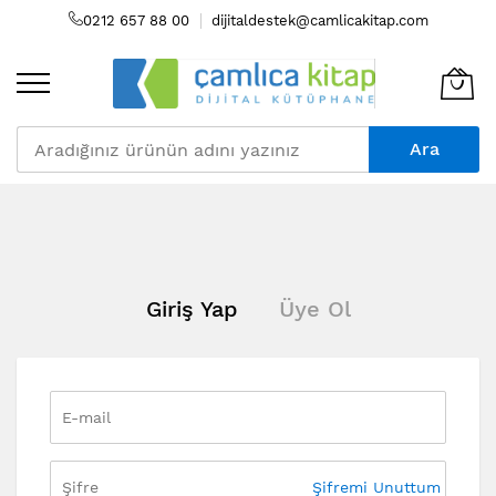
0212 657 88 00
dijitaldestek@camlicakitap.com
Ara
Skip
to
Content
Giriş Yap
Üye Ol
Şifremi Unuttum