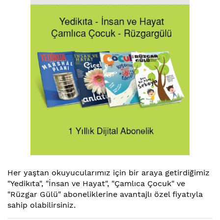
Resim
galerisinin
Her yaştan okuyucularımız için bir araya getirdiğimiz
başına
"Yedikıta", "İnsan ve Hayat", "Çamlıca Çocuk" ve
atla
"Rüzgar Gülü" aboneliklerine avantajlı özel fiyatıyla
sahip olabilirsiniz.