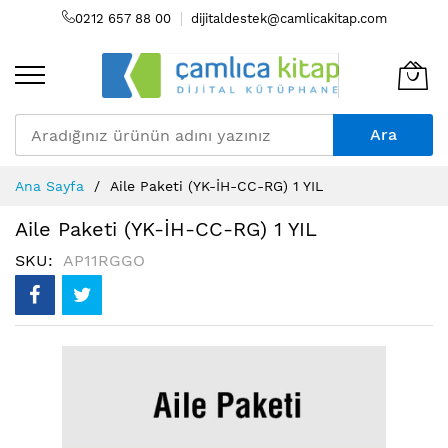
0212 657 88 00
dijitaldestek@camlicakitap.com
Ara
Skip
Ana Sayfa
Aile Paketi (YK-İH-CC-RG) 1 YIL
to
Content
Aile Paketi (YK-İH-CC-RG) 1 YIL
SKU
AP11RGGO
Resim
galerisinin
sonuna
atla