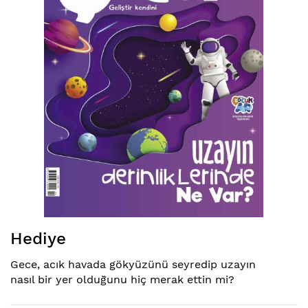
Resim
Hediye
galerisinin
başına
Gece, acık havada gökyüzünü seyredip uzayın
atla
nasıl bir yer olduğunu hiç merak ettin mi?