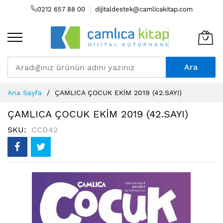
0212 657 88 00
dijitaldestek@camlicakitap.com
Ara
Skip
Ana Sayfa
ÇAMLICA ÇOCUK EKİM 2019 (42.SAYI)
to
Content
ÇAMLICA ÇOCUK EKİM 2019 (42.SAYI)
SKU
CCD42
Resim
galerisinin
sonuna
atla