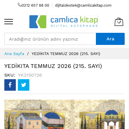
0212 657 88 00
dijitaldestek@camlicakitap.com
Ara
Skip
Ana Sayfa
YEDİKITA TEMMUZ 2026 (215. SAYI)
to
Content
YEDİKITA TEMMUZ 2026 (215. SAYI)
SKU
YK2150726
Resim
galerisinin
sonuna
atla