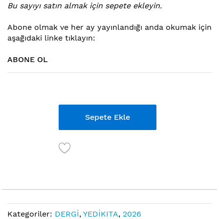
Bu sayıyı satın almak için sepete ekleyin.
atla
Abone ol
mak ve her ay yayınlandığı anda okumak için
aşağıdaki linke tıklayın:
ABONE OL
Links
Sepete Ekle
Kategoriler:
DERGİ
,
YEDİKITA
,
2026