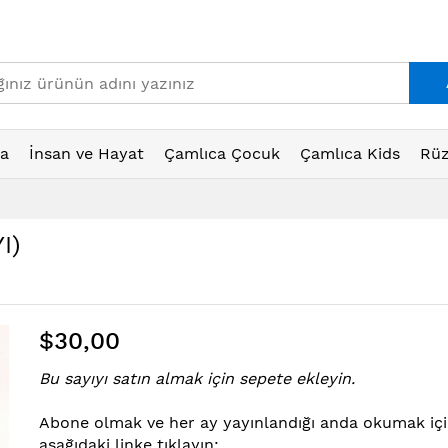
ta
İnsan ve Hayat
Çamlıca Çocuk
Çamlıca Kids
Rüz
I)
$30,00
Bu sayıyı satın almak için sepete ekleyin.
Abone ol
mak ve her ay yayınlandığı anda okumak iç
aşağıdaki linke tıklayın: