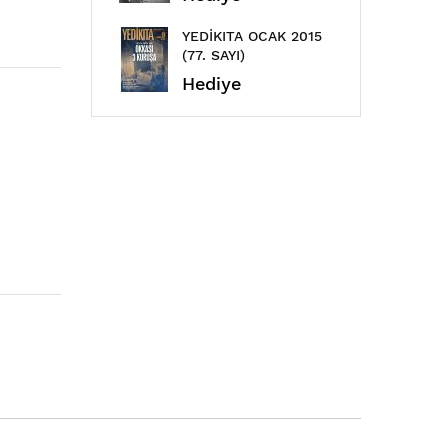
YEDİKITA OCAK 2015
ÇAML
(77. SAYI)
EYLÜL
Hediye
Hed