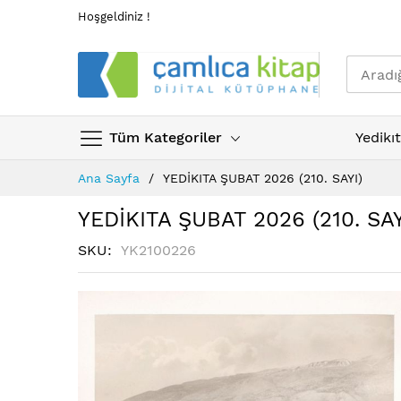
Hoşgeldiniz !
Tüm Kategoriler
Yedikı
Skip
Ana Sayfa
YEDİKITA ŞUBAT 2026 (210. SAYI)
to
Content
YEDİKITA ŞUBAT 2026 (210. SAY
SKU
YK2100226
Resim
galerisinin
sonuna
atla