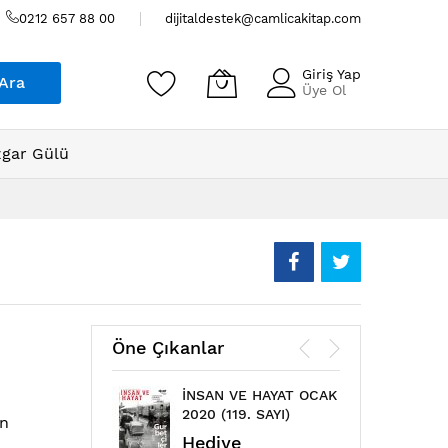
0212 657 88 00
dijitaldestek@camlicakitap.com
Giriş Yap
Ara
Üye Ol
gar Gülü
Öne Çıkanlar
İNSAN VE HAYAT OCAK
ÇAML
2020 (119. SAYI)
MAYIS
in
Hediye
Hed