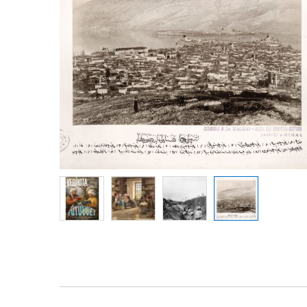
Resim
galerisinin
başına
atla