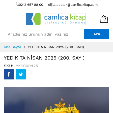
0212 657 88 00
dijitaldestek@camlicakitap.com
Ara
Skip
Ana Sayfa
YEDİKITA NİSAN 2025 (200. SAYI)
to
Content
YEDİKITA NİSAN 2025 (200. SAYI)
SKU
YK2000425
Resim
galerisinin
sonuna
atla