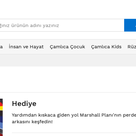
ta
İnsan ve Hayat
Çamlıca Çocuk
Çamlıca Kids
Rüz
)
Hediye
Yardımdan kıskaca giden yol Marshall Planı'nın perd
arkasını keşfedin!