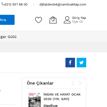
0212 657 88 00
dijitaldestek@camlicakitap.com
Giriş Yap
Ara
Üye Ol
gar Gülü
Öne Çıkanlar
e
İNSAN VE HAYAT OCAK
ÇAML
2020 (119. SAYI)
MAYIS
Hediye
Hed