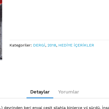
Links
Kategoriler:
DERGİ
,
2018
,
HEDİYE İÇERİKLER
Detaylar
Yorumlar
) devrinden beri envai çeşit silahla binlerce yıl sürdü. İ