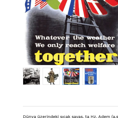
Resim
galerisinin
başına
atla
Dünya üzerindeki sıcak savaş, ta Hz. Adem (a.s.