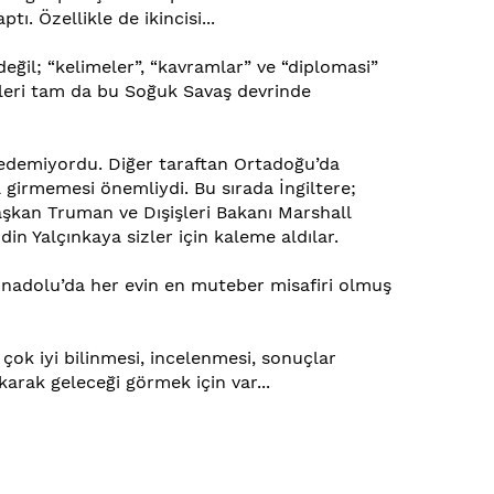
ı. Özellikle de ikincisi...
eğil; “kelimeler”, “kavramlar” ve “diplomasi”
leri tam da bu Soğuk Savaş devrinde
zmedemiyordu. Diğer taraftan Ortadoğu’da
girmemesi önemliydi. Bu sırada İngiltere;
 Başkan Truman ve Dışişleri Bakanı Marshall
din Yalçınkaya sizler için kaleme aldılar.
Anadolu’da her evin en muteber misafiri olmuş
ok iyi bilinmesi, incelenmesi, sonuçlar
akarak geleceği görmek için var...