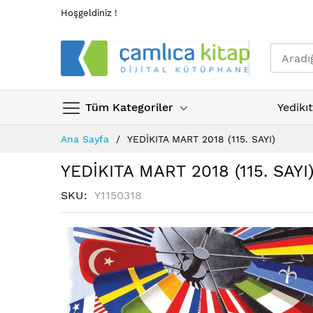
Hoşgeldiniz !
Tüm Kategoriler
Yedikı
Skip
Ana Sayfa
YEDİKITA MART 2018 (115. SAYI)
to
Content
YEDİKITA MART 2018 (115. SAYI
SKU
Y1150318
Resim
galerisinin
sonuna
atla