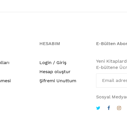
HESABIM
E-Bülten Abon
Yeni Kitaplar
lları
Login / Giriş
E-bültene Ücr
Hesap oluştur
şmesi
Şifremi Unuttum
Sosyal Medyad