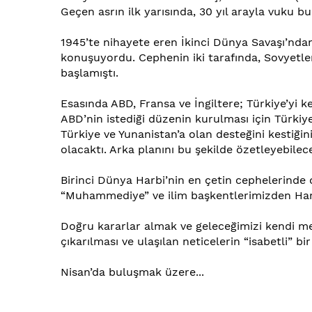
Geçen asrın ilk yarısında, 30 yıl arayla vuku bul
1945’te nihayete eren İkinci Dünya Savaşı’ndan 
konuşuyordu. Cephenin iki tarafında, Sovyet
başlamıştı.
Esasında ABD, Fransa ve İngiltere; Türkiye’yi
ABD’nin istediği düzenin kurulması için Türki
Türkiye ve Yunanistan’a olan desteğini kestiğin
olacaktı. Arka planını bu şekilde özetleyebilec
Birinci Dünya Harbi’nin en çetin cephelerinde
“Muhammediye” ve ilim başkentlerimizden Harra
Doğru kararlar almak ve geleceğimizi kendi me
çıkarılması ve ulaşılan neticelerin “isabetli” bi
Nisan’da buluşmak üzere...