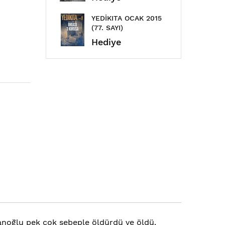
YEDİKITA OCAK 2015
ÇAML
(77. SAYI)
EYLÜL
Hediye
Hed
nsanoğlu pek çok sebeple öldürdü ve öldü.