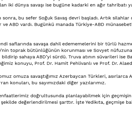
an iki dünya savaşı ise bugüne kadarki en ağır tahribatı yapt
sonra, bu sefer Soğuk Savaş devri başladı. Artık silahlar d
ler ve ABD vardı. Bugünkü manada Türkiye-ABD münasebet
 kendi saflarında savaşa dahil edememelerini bir türlü ha
ye’nin toprak bütünlüğünün korunması ve Sovyet nüfuzuna 
i bildirip sahaya ABD’yi sürdü. Truva atının süvarileri ise
eğimiz konuyu, Prof. Dr. Hamit Pehlivanlı ve Prof. Dr. Alaed
 omuz omuza savaştığımız Azerbaycan Türkleri, asırlarca 
n konuları, bu sayımızdaki diğer yazılarımız.
nfaatlerimiz doğrultusunda planlayabilmek için geçmişin ç
r şekilde değerlendirilmesi şarttır. İşte Yedikıta, geçmişe b