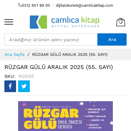
0212 657 88 00
dijitaldestek@camlicakitap.com
Ara
Skip
Ana Sayfa
RÜZGAR GÜLÜ ARALIK 2025 (55. SAYI)
to
Content
RÜZGAR GÜLÜ ARALIK 2025 (55. SAYI)
SKU
RGD55
Resim
galerisinin
sonuna
atla