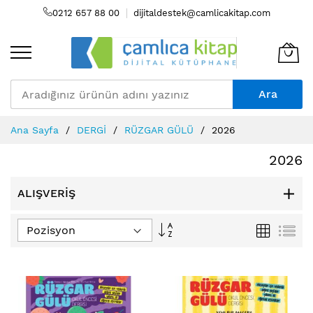
0212 657 88 00
dijitaldestek@camlicakitap.com
Ara
Skip
Ana Sayfa
DERGİ
RÜZGAR GÜLÜ
2026
to
Content
2026
ALIŞVERIŞ
Büyükten
Izgara
Lis
Küçüğe
Sıralamayı
Ayarla