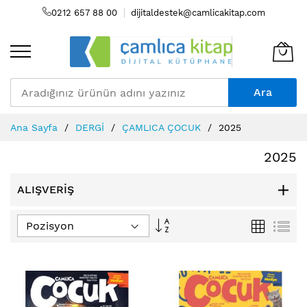
0212 657 88 00
dijitaldestek@camlicakitap.com
Ara
Skip
Ana Sayfa
DERGİ
ÇAMLICA ÇOCUK
2025
to
Content
2025
ALIŞVERIŞ
Büyükten
Izgara
Lis
Küçüğe
Sıralamayı
Ayarla