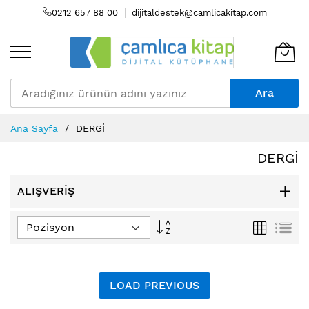
0212 657 88 00
dijitaldestek@camlicakitap.com
Ara
Skip
Ana Sayfa
DERGİ
to
Content
DERGİ
ALIŞVERIŞ
Büyükten
Izgara
Lis
Küçüğe
Sıralamayı
Ayarla
LOAD PREVIOUS