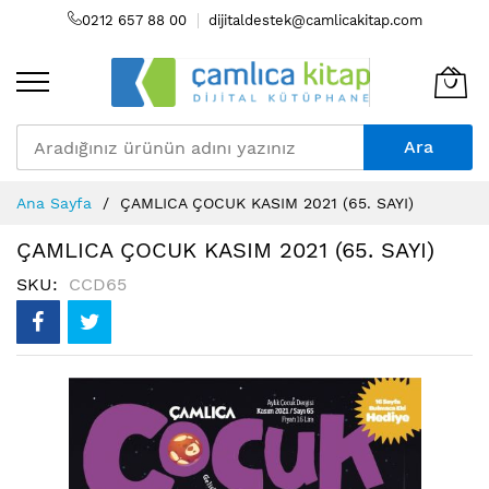
0212 657 88 00
dijitaldestek@camlicakitap.com
Ara
Skip
Ana Sayfa
ÇAMLICA ÇOCUK KASIM 2021 (65. SAYI)
to
Content
ÇAMLICA ÇOCUK KASIM 2021 (65. SAYI)
SKU
CCD65
Resim
galerisinin
sonuna
atla